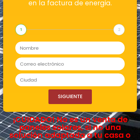
en la factura de energia.
1
2
SIGUIENTE
¡CUIDADO! No es un venta de
paneles solares, si no una
solución adaptada a tu casa o