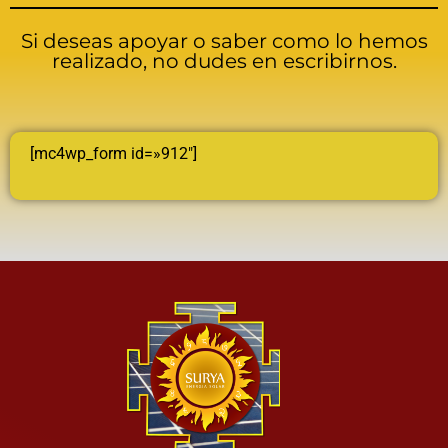
Si deseas apoyar o saber como lo hemos
realizado, no dudes en escribirnos.
[mc4wp_form id=»912″]