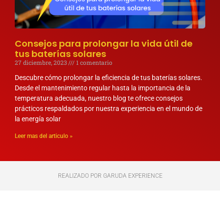
Consejos para prolongar la vida útil de
tus baterías solares
27 diciembre, 2023
1 comentario
Descubre cómo prolongar la eficiencia de tus baterías solares.
Desde el mantenimiento regular hasta la importancia de la
temperatura adecuada, nuestro blog te ofrece consejos
prácticos respaldados por nuestra experiencia en el mundo de
la energía solar
Leer mas del articulo »
REALIZADO POR GARUDA EXPERIENCE​