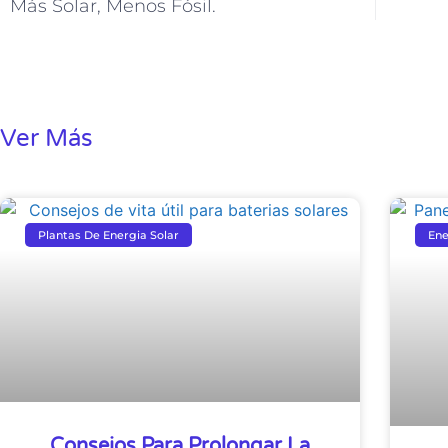
Más Solar, Menos Fósil.
Ver Más
Plantas De Energia Solar
Ene
Consejos Para Prolongar La